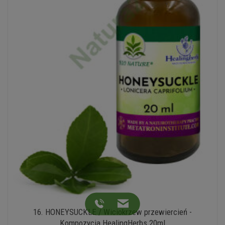
16. HONEYSUCKLE / Wiciokrzew przewiercień -
Kompozycja HealingHerbs 20ml